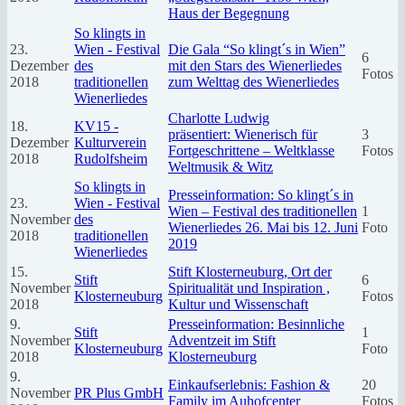
Haus der Begegnung
So klingts in
23.
Wien - Festival
Die Gala “So klingt´s in Wien”
6
Dezember
des
mit den Stars des Wienerliedes
Fotos
2018
traditionellen
zum Welttag des Wienerliedes
Wienerliedes
Charlotte Ludwig
18.
KV15 -
präsentiert: Wienerisch für
3
Dezember
Kulturverein
Fortgeschrittene – Weltklasse
Fotos
2018
Rudolfsheim
Weltmusik & Witz
So klingts in
Presseinformation: So klingt´s in
23.
Wien - Festival
Wien – Festival des traditionellen
1
November
des
Wienerliedes 26. Mai bis 12. Juni
Foto
2018
traditionellen
2019
Wienerliedes
15.
Stift Klosterneuburg, Ort der
Stift
6
November
Spiritualität und Inspiration ,
Klosterneuburg
Fotos
2018
Kultur und Wissenschaft
9.
Presseinformation: Besinnliche
Stift
1
November
Adventzeit im Stift
Klosterneuburg
Foto
2018
Klosterneuburg
9.
Einkaufserlebnis: Fashion &
20
November
PR Plus GmbH
Family im Auhofcenter
Fotos