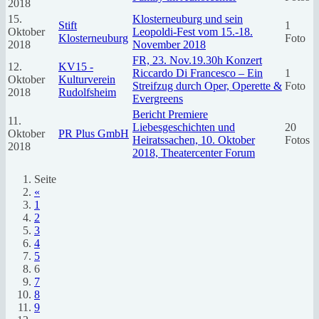
2018
15.
Klosterneuburg und sein
Stift
1
Oktober
Leopoldi-Fest vom 15.-18.
Klosterneuburg
Foto
2018
November 2018
FR, 23. Nov.19.30h Konzert
12.
KV15 -
Riccardo Di Francesco – Ein
1
Oktober
Kulturverein
Streifzug durch Oper, Operette &
Foto
2018
Rudolfsheim
Evergreens
Bericht Premiere
11.
Liebesgeschichten und
20
Oktober
PR Plus GmbH
Heiratssachen, 10. Oktober
Fotos
2018
2018, Theatercenter Forum
Seite
«
1
2
3
4
5
6
7
8
9